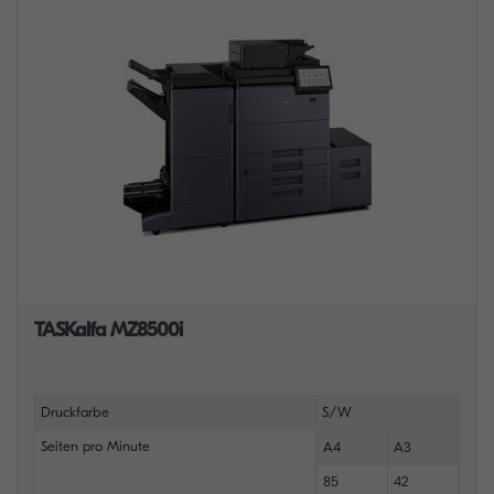
TASKalfa MZ8500i
Druckfarbe
S/W
Seiten pro Minute
A4
A3
85
42