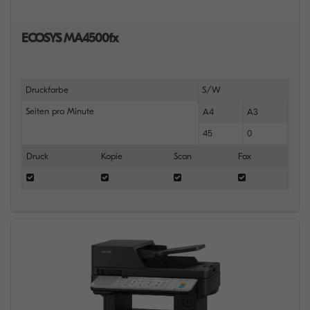
ECOSYS MA4500fx
Druckfarbe
S/W
Seiten pro Minute
A4
A3
45
0
Druck
Kopie
Scan
Fax