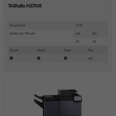
TASKalfa MZ7001i
Druckfarbe
S/W
Seiten pro Minute
A4
A3
70
35
Druck
Kopie
Scan
Fax
opt.