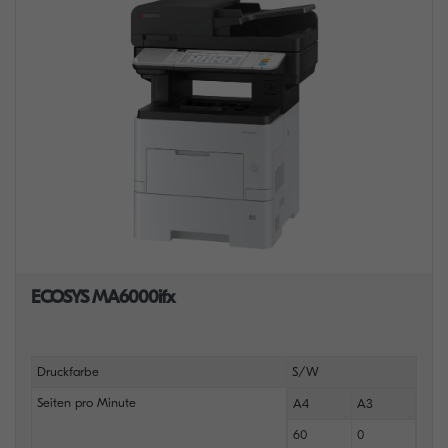
ECOSYS MA6000ifx
Druckfarbe
S/W
Seiten pro Minute
A4
A3
60
0