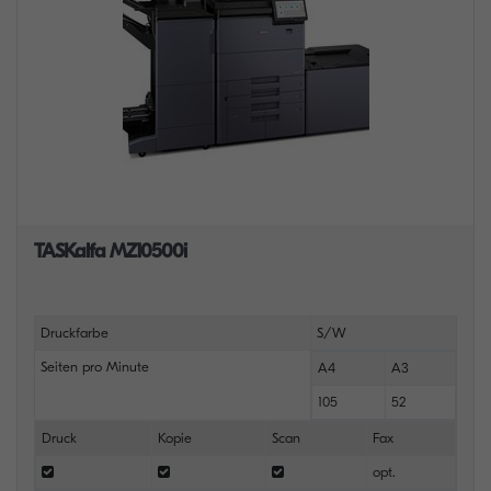
TASKalfa MZ10500i
Druckfarbe
S/W
Seiten pro Minute
A4
A3
105
52
Druck
Kopie
Scan
Fax
opt.