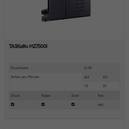
TASKalfa MZ7500i
Druckfarbe
S/W
Seiten pro Minute
A4
A3
75
37
Druck
Kopie
Scan
Fax
opt.