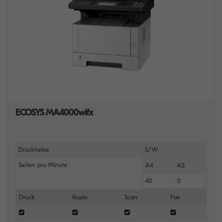
ECOSYS MA4000wifx
Druckfarbe
S/W
Seiten pro Minute
A4
A3
40
0
Druck
Kopie
Scan
Fax