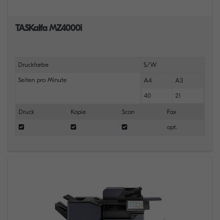
TASKalfa MZ4000i
Druckfarbe
S/W
Seiten pro Minute
A4
A3
40
21
Druck
Kopie
Scan
Fax
opt.