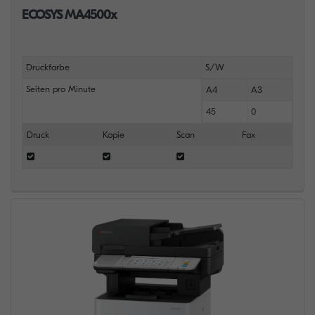
ECOSYS MA4500x
Druckfarbe
S/W
Seiten pro Minute
A4
A3
45
0
Druck
Kopie
Scan
Fax