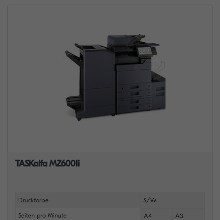
TASKalfa MZ6001i
Druckfarbe
S/W
Seiten pro Minute
A4
A3