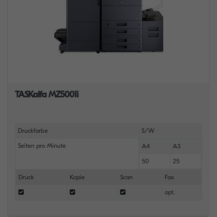
TASKalfa MZ5001i
Druckfarbe
S/W
Seiten pro Minute
A4
A3
50
25
Druck
Kopie
Scan
Fax
opt.