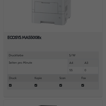
ECOSYS MA5500ifx
Druckfarbe
S/W
Seiten pro Minute
A4
A3
55
0
Druck
Kopie
Scan
Fax