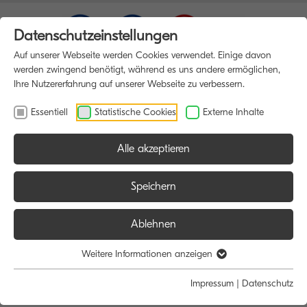
Datenschutzeinstellungen
Auf unserer Webseite werden Cookies verwendet. Einige davon
werden zwingend benötigt, während es uns andere ermöglichen,
Ihre Nutzererfahrung auf unserer Webseite zu verbessern.
Essentiell
Statistische Cookies
Externe Inhalte
Alle akzeptieren
HOME
DATENSCHUTZ
Speichern
Ablehnen
Diese Internet-Datenschutzerklärung beschreibt die Maßnahmen, die
KYOCERA zum Schutz Ihrer personenbezogenen Daten ergreift, wenn
Weitere Informationen anzeigen
diese auf KYOCERA Websites von KYOCERA erfasst werden.
Impressum
|
Datenschutz
Informationen über die Erhebung personenbezogener Daten