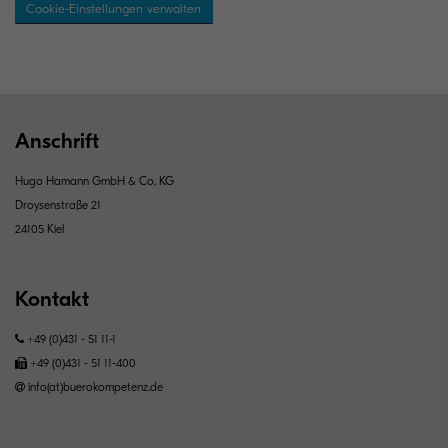
Cookie-Einstellungen verwalten
Anschrift
Hugo Hamann GmbH & Co. KG
Droysenstraße 21
24105 Kiel
Kontakt
+49 (0)431 - 51 11-1
+49 (0)431 - 51 11-400
info(at)buerokompetenz.de