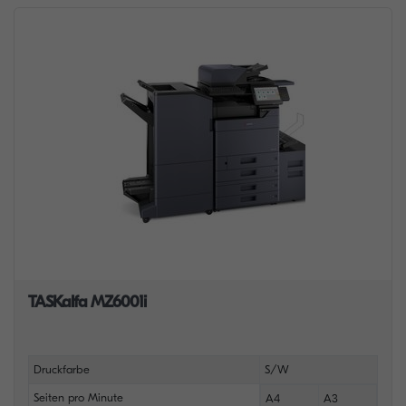
TASKalfa MZ6001i
Druckfarbe
S/W
Seiten pro Minute
A4
A3