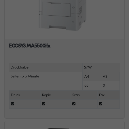
ECOSYS MA5500ifx
Druckfarbe
S/W
Seiten pro Minute
A4
A3
55
0
Druck
Kopie
Scan
Fax