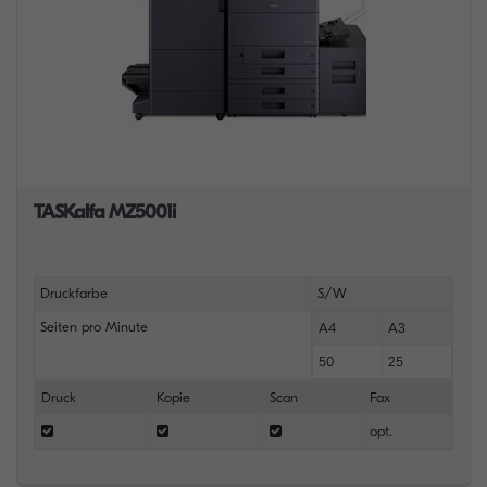
TASKalfa MZ5001i
Druckfarbe
S/W
Seiten pro Minute
A4
A3
50
25
Druck
Kopie
Scan
Fax
opt.