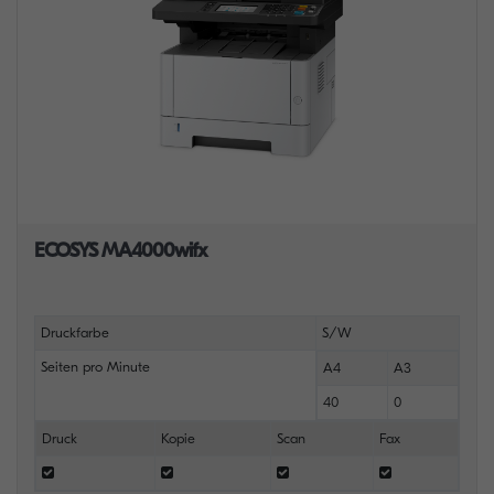
ECOSYS MA4000wifx
Druckfarbe
S/W
Seiten pro Minute
A4
A3
40
0
Druck
Kopie
Scan
Fax