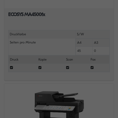
ECOSYS MA4500fx
Druckfarbe
S/W
Seiten pro Minute
A4
A3
45
0
Druck
Kopie
Scan
Fax