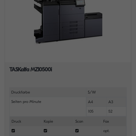
TASKalfa MZ10500i
Druckfarbe
S/W
Seiten pro Minute
A4
A3
105
52
Druck
Kopie
Scan
Fax
opt.