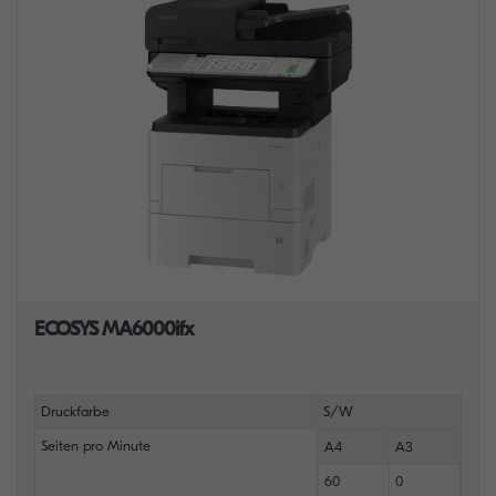
ECOSYS MA6000ifx
Druckfarbe
S/W
Seiten pro Minute
A4
A3
60
0