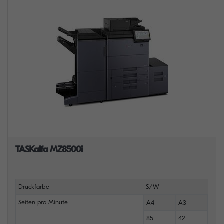
TASKalfa MZ8500i
Druckfarbe
S/W
Seiten pro Minute
A4
A3
85
42