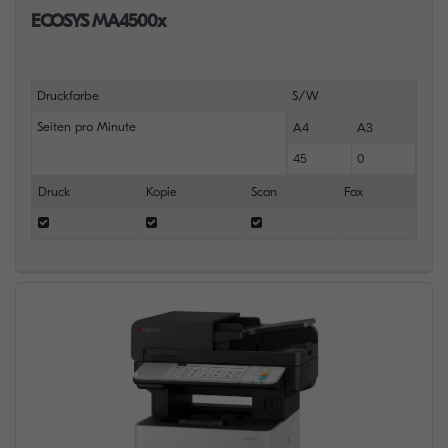
ECOSYS MA4500x
Druckfarbe
S/W
Seiten pro Minute
A4
A3
45
0
Druck
Kopie
Scan
Fax