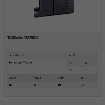
TASKalfa MZ7500i
Druckfarbe
S/W
Seiten pro Minute
A4
A3
75
37
Druck
Kopie
Scan
Fax
opt.