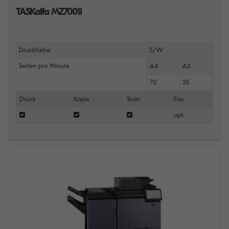
TASKalfa MZ7001i
Druckfarbe
S/W
Seiten pro Minute
A4
A3
70
35
Druck
Kopie
Scan
Fax
opt.