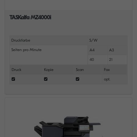
TASKalfa MZ4000i
Druckfarbe
S/W
Seiten pro Minute
A4
A3
40
21
Druck
Kopie
Scan
Fax
opt.